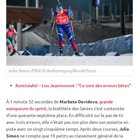
Julia Simon (FRA) © Authamayou/NordicFocus
Kontiolahti – Lou Jeanmonnot : “Ce sont des erreurs bêtes”
À 1 minute 32 secondes de
Marketa Davidova
,
grande
vainqueure du sprint
, la biathlète des Saisies s’est contentée
d’une quarante-septième place. En difficulté sur le
pas de tir
avec trois erreurs, elle n’était pas non plus dans son assiette en
piste
avec un vingt-cinquième temps. Après deux courses,
Julia
Simon
ne compte que 10 petits au classement général de la