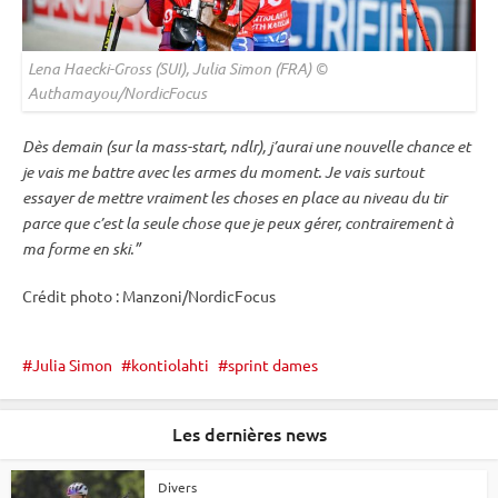
Lena Haecki-Gross (SUI), Julia Simon (FRA) ©
Authamayou/NordicFocus
Dès demain (sur la mass-start, ndlr), j’aurai une nouvelle chance et
je vais me battre avec les armes du moment. Je vais surtout
essayer de mettre vraiment les choses en place au niveau du tir
parce que c’est la seule chose que je peux gérer, contrairement à
ma forme en ski.”
Crédit photo : Manzoni/NordicFocus
Julia Simon
kontiolahti
sprint dames
Les dernières news
Divers