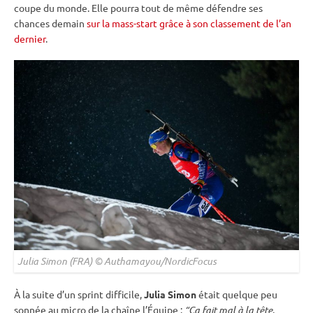
coupe du monde
. Elle pourra tout de même défendre ses
chances demain
sur la mass-start grâce à son classement de l’an
dernier
.
Julia Simon (FRA) © Authamayou/NordicFocus
À la suite d’un
sprint
difficile,
Julia Simon
était quelque peu
sonnée au micro de la chaîne l’Équipe :
“Ça fait mal à la tête
,