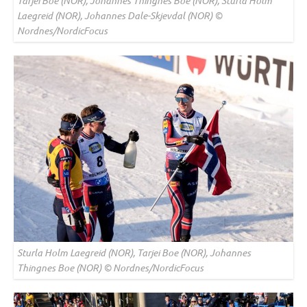
Tarjei Boe (NOR), Johannes Thingnes Boe (NOR), Sturla Holm
Laegreid (NOR), Johannes Dale-Skjevdal (NOR) ©
Nordnes/NordicFocus
Sturla Holm Laegreid (NOR), Tarjei Boe (NOR), Johannes
Thingnes Boe (NOR) © Nordnes/NordicFocus