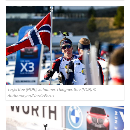
Tarjei Boe (NOR), Johannes Thingnes Boe (NOR) ©
Authamayou/NordicFocus