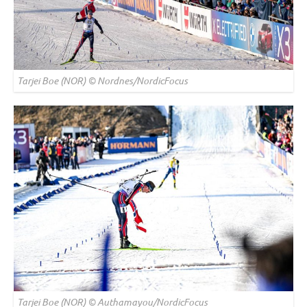
Tarjei Boe (NOR) © Nordnes/NordicFocus
Tarjei Boe (NOR) © Authamayou/NordicFocus