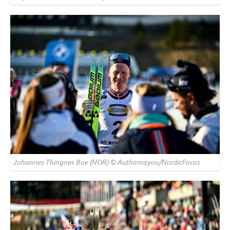
Johannes Thingnes Boe (NOR) © Authamayou/NordicFocus