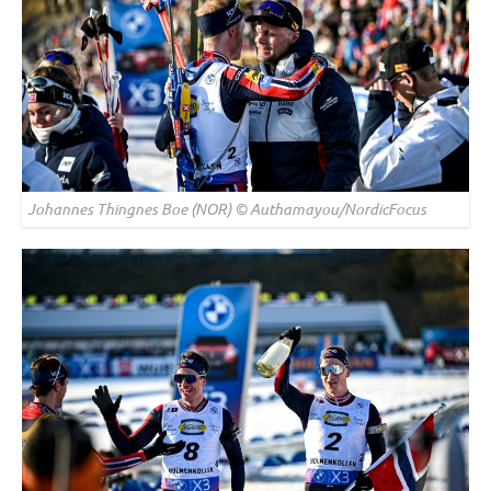
Johannes Thingnes Boe (NOR) © Authamayou/NordicFocus