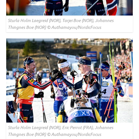
Sturla Holm Laegreid (NOR), Tarjei Boe (NOR), Johannes
Thingnes Boe (NOR) © Authamayou/NordicFocus
Sturla Holm Laegreid (NOR), Eric Perrot (FRA), Johannes
Thingnes Boe (NOR) © Authamayou/NordicFocus