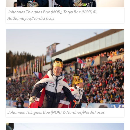
Johannes Thingnes Boe (NOR), Tarjei Boe (NOR) ©
Authamayou/NordicFocus
Johannes Thingnes Boe (NOR) © Nordnes/NordicFocus