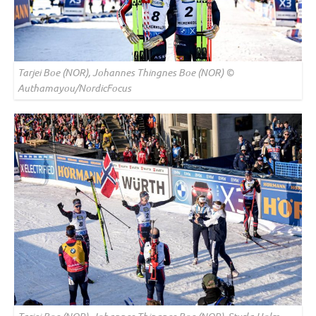
Tarjei Boe (NOR), Johannes Thingnes Boe (NOR) ©
Authamayou/NordicFocus