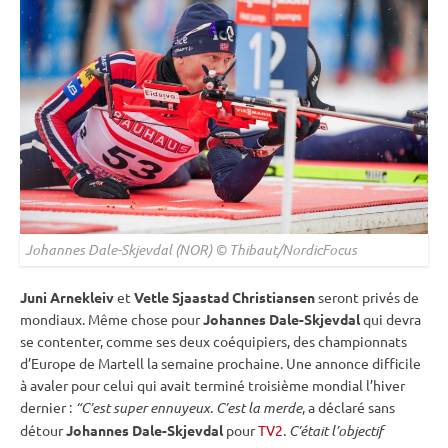
Johannes Dale-Skjevdal (NOR) © Thibaut/NordicFocus
Juni Arnekleiv
et
Vetle Sjaastad Christiansen
seront privés de
mondiaux. Même chose pour
Johannes Dale-Skjevdal
qui devra
se contenter, comme ses deux coéquipiers, des championnats
d’Europe de Martell la semaine prochaine. Une annonce difficile
à avaler pour celui qui avait terminé troisième mondial l’hiver
dernier :
“C’est super ennuyeux. C’est la merde
, a déclaré sans
détour
Johannes Dale-Skjevdal
pour
TV2
.
C’était l’objectif