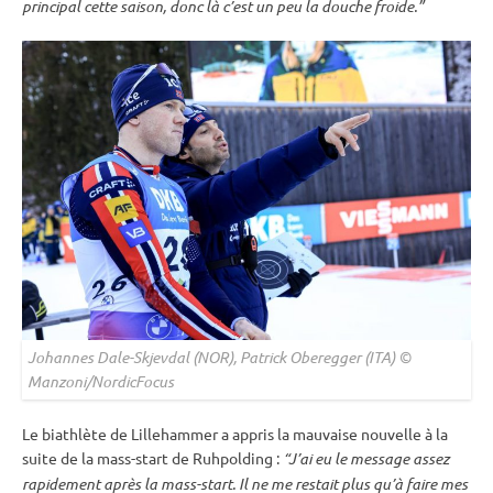
principal cette saison, donc là c’est un peu la douche froide.”
Johannes Dale-Skjevdal (NOR), Patrick Oberegger (ITA) ©
Manzoni/NordicFocus
Le biathlète de Lillehammer a appris la mauvaise nouvelle à la
suite de la mass-start de
Ruhpolding
:
“J’ai eu le message assez
rapidement après la mass-start. Il ne me restait plus qu’à faire mes