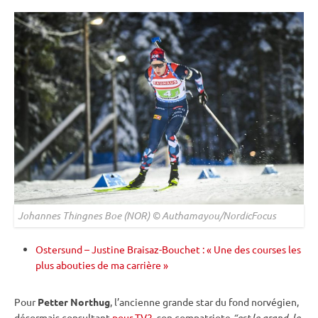
Johannes Thingnes Boe (NOR) © Authamayou/NordicFocus
Ostersund – Justine Braisaz-Bouchet : « Une des courses les
plus abouties de ma carrière »
Pour
Petter Northug
, l’ancienne grande star du fond norvégien,
désormais consultant
pour TV2
, son compatriote
“est le grand, le