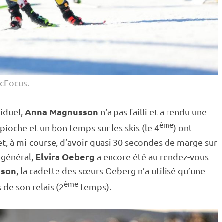
cFocus.
Anna Magnusson
viduel
,
n’a pas failli et a rendu une
ème
pioche et un bon temps sur les skis (le 4
) ont
et, à mi-course, d’avoir quasi 30 secondes de marge sur
Elvira Oeberg
 général,
a encore été au rendez-vous
sson
, la cadette des sœurs Oeberg n’a utilisé qu’une
ème
es de son
relais
(2
temps).