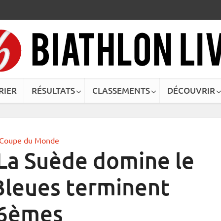
RIER
RÉSULTATS
CLASSEMENTS
DÉCOUVRIR
Coupe du Monde
 La Suède domine le
 Bleues terminent
6èmes