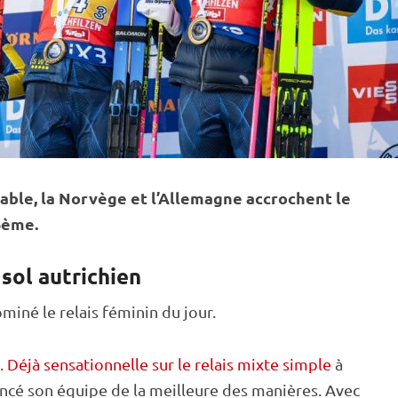
able, la Norvège et l’Allemagne accrochent le
6ème.
sol autrichien
ominé le
relais
féminin du jour.
.
Déjà sensationnelle sur le relais mixte simple
à
 lancé son équipe de la meilleure des manières. Avec