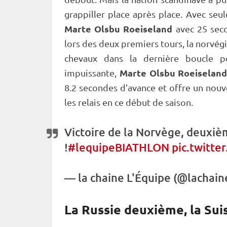
grappiller place après place. Avec se
Marte Olsbu Roeiseland
avec 25 secon
lors des deux premiers tours, la norvég
chevaux dans la dernière boucle 
Marte Olsbu Roeiselan
impuissante,
8.2 secondes d’avance et offre un nouv
les
relais
en ce début de saison.
Victoire de la Norvège, deuxiè
!
#lequipeBIATHLON
pic.twitt
— la chaine L'Équipe (@lachai
La Russie deuxième, la Sui