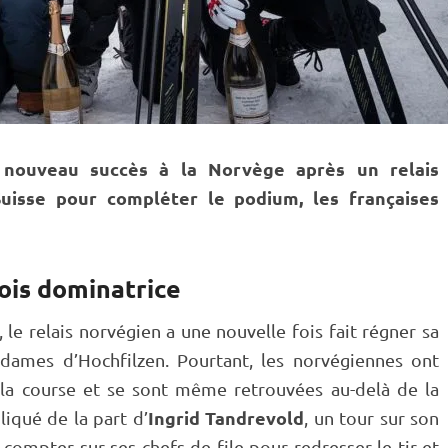
n nouveau succès à la Norvège après un
relais
Suisse pour compléter le podium, les françaises
ois dominatrice
, le
relais
norvégien a une nouvelle fois fait régner sa
dames d’
Hochfilzen
. Pourtant, les norvégiennes ont
 la course et se sont même retrouvées au-delà de la
Ingrid Tandrevold
iqué de la part d’
, un tour sur son
 compter sur ses chefs de file pour redresser le tir et