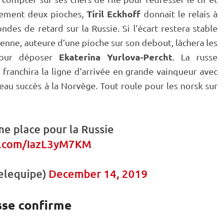
Tiril Eckhoff
ulement deux pioches,
donnait le
relais
à
des de retard sur la Russie. Si l’écart restera stable
ienne, auteure d’une pioche sur son
debout
, lâchera les
Ekaterina Yurlova-Percht
pour déposer
. La russe
d
franchira la ligne d’arrivée en grande vainqueur avec
eau succès à la Norvège. Tout roule pour les norsk sur
me place pour la Russie
er.com/IazL3yM7KM
nelequipe)
December 14, 2019
sse confirme