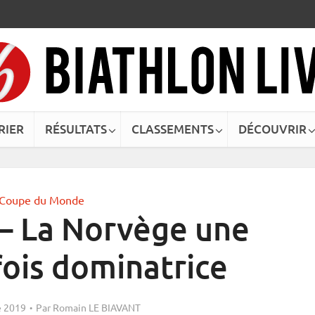
RIER
RÉSULTATS
CLASSEMENTS
DÉCOUVRIR
Coupe du Monde
 – La Norvège une
fois dominatrice
 2019
Par
Romain LE BIAVANT