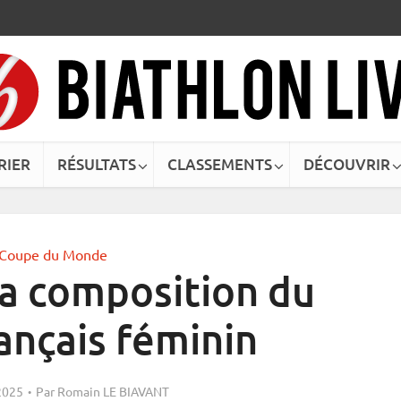
RIER
RÉSULTATS
CLASSEMENTS
DÉCOUVRIR
Coupe du Monde
La composition du
rançais féminin
 2025
Par
Romain LE BIAVANT