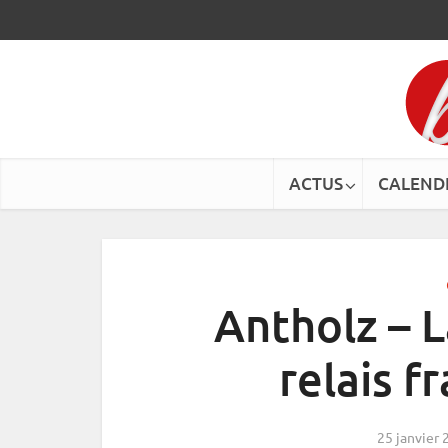
ACTUS
CALEND
Antholz – 
relais f
25 janvier