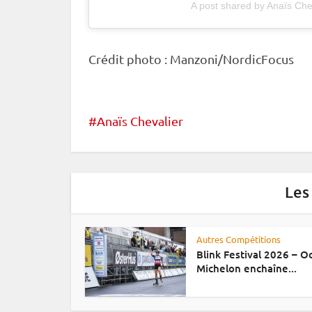
A post shared by Anaïs Ch
Crédit photo : Manzoni/NordicFocus
Anaïs Chevalier
Les
Autres Compétitions
Blink Festival 2026 – 
Michelon enchaîne...