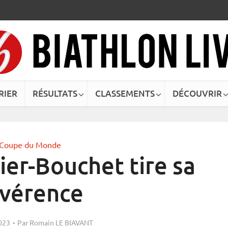
RIER
RÉSULTATS
CLASSEMENTS
DÉCOUVRIR
Coupe du Monde
ier-Bouchet tire sa
évérence
023
Par
Romain LE BIAVANT