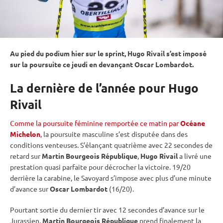
Au pied du podium hier sur le
sprint
, Hugo Rivail s’est imposé
sur la
poursuite
ce jeudi en devançant Oscar Lombardot.
La dernière de l’année pour Hugo
Rivail
Comme la poursuite féminine remportée ce matin par
Océane
Michelon
, la
poursuite
masculine s’est disputée dans des
conditions venteuses. S’élançant quatrième avec 22 secondes de
retard sur
Martin Bourgeois République
,
Hugo Rivail
a livré une
prestation quasi parfaite pour décrocher la victoire. 19/20
derrière la
carabine
, le Savoyard s’impose avec plus d’une minute
d’avance sur
Oscar Lombardot
(16/20).
Pourtant sortie du dernier tir avec 12 secondes d’avance sur le
Jurassien,
Martin Bourgeois République
prend finalement la