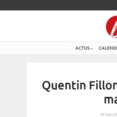
ACTUS
CALEND
Quentin Fillon
ma
26 mars 2