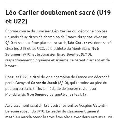
Léo Carlier doublement sacré (U19
et U22)
Énorme course du Jurassien
Léo Carlier
qui décroche non pas
un, mais deux titres de champion de France du
sprint
. Avec un
9/10 et sa deuxième place au scratch,
Léo Carlier
est donc sacré
chez les U19 et les U22. Le biathlète du Mont-Blanc
Noé
Seigneur
(9/10) et le Jurassien
Enzo Bouillet
(8/10),
respectivement cinquième et sixième, se parent d’argent et de
bronze.
Chez les U22, le titré de vice-champion de France est décroché
par le Savoyard
Corentin Jacob
(8/10), qui termine au pied du
podium scratch. Enfin, la médaille de bronze revient au
Montblanais
Noé Seigneur
, argenté chez les U19.
Au classement scratch, la victoire revient au Vosgien
Valentin
Lejeune
auteur du 9/10. Le leader du classement général
Mathieu Garcia
prend la troisième place avec deux erreurs au tir.