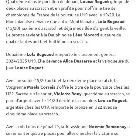
Quatrième dans le portillon de départ,
Louise Roguet
grimpe de
deux places au scratch et en profite pour s’offrir le tire de
championne de France de la
poursuite
U19 avec le 19/20. La
Montblanaise devance une autre Montblanaise,
Lola Bugeaud
(15/20), sixième du scratch et déjà médaillée d’argent la veille.
Le bronze revient à la Dauphinoise
Léna Moretti
auteure de
quatre fautes au tir et huitième au scratch.
Deuxième
Lola Bugeaud
remporte le classement général
2024/2025 U19. Elle devance
Alice Dusserre
et la vainqueure du
jour
Louise Roguet
.
Avec un solide 19/20 au tir et la deuxième place scratch, la
Vosgienne
Maëla Correia
s’offre le titre de la
poursuite
chez les
U22. Sacrée sur le
sprint
,
Violette Bony
, quatrième au scratch, se
pare d’argent avec le 14/20 derrière la
carabine
.
Louise Roguet
,
argentée chez les U19, remporte le bronze en U22 avec sa
cinquième place au scratch.
Avec trois tours de
pénalité
, la Jurassienne
Noémie Remonnay
a
su remonter quatre places pour aller chercher la victoire sur