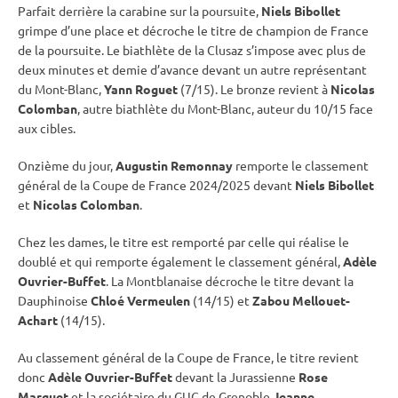
Parfait derrière la
carabine
sur la
poursuite
,
Niels Bibollet
grimpe d’une place et décroche le titre de champion de France
de la
poursuite
. Le biathlète de la Clusaz s’impose avec plus de
deux minutes et demie d’avance devant un autre représentant
du Mont-Blanc,
Yann Roguet
(7/15). Le bronze revient à
Nicolas
Colomban
, autre biathlète du Mont-Blanc, auteur du 10/15 face
aux cibles.
Onzième du jour,
Augustin Remonnay
remporte le classement
général de la Coupe de France 2024/2025 devant
Niels Bibollet
et
Nicolas Colomban
.
Chez les dames, le titre est remporté par celle qui réalise le
doublé et qui remporte également le classement général,
Adèle
Ouvrier-Buffet
. La Montblanaise décroche le titre devant la
Dauphinoise
Chloé Vermeulen
(14/15) et
Zabou Mellouet-
Achart
(14/15).
Au classement général de la Coupe de France, le titre revient
donc
Adèle Ouvrier-Buffet
devant la Jurassienne
Rose
Marguet
et la sociétaire du GUC de Grenoble
Jeanne