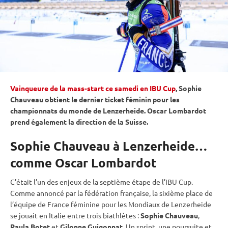
Vainqueure de la mass-start ce samedi en IBU Cup
, Sophie
Chauveau obtient le dernier ticket féminin pour les
championnats du monde
de Lenzerheide. Oscar Lombardot
prend également la direction de la Suisse.
Sophie Chauveau à Lenzerheide…
comme Oscar Lombardot
C’était l’un des enjeux de la septième étape de l’
IBU
Cup
.
Comme annoncé par la fédération française, la sixième place de
l’équipe de France féminine pour les Mondiaux de Lenzerheide
se jouait en Italie entre trois biathlètes :
Sophie Chauveau
,
Paula Botet
et
Gilonne Guigonnat
. Un
sprint
, une
poursuite
et