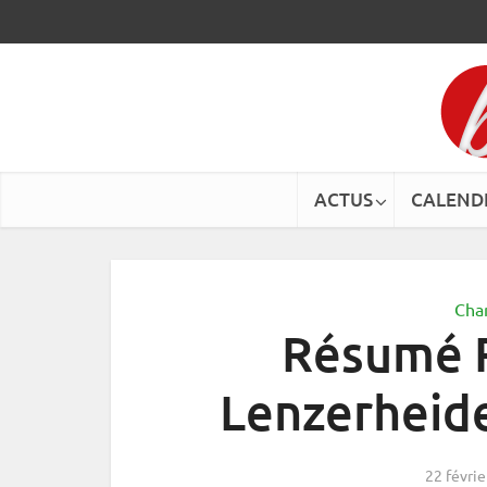
ACTUS
CALEND
Cha
Résumé 
Lenzerheid
22 févri