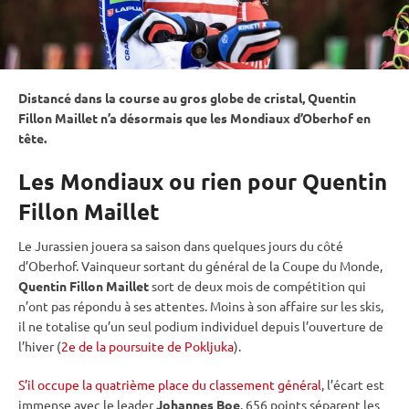
Distancé dans la course au gros
globe de cristal
, Quentin
Fillon Maillet n’a désormais que les Mondiaux d’
Oberhof
en
tête.
Les Mondiaux ou rien pour Quentin
Fillon Maillet
Le Jurassien jouera sa saison dans quelques jours du côté
d’
Oberhof
. Vainqueur sortant du général de la
Coupe du Monde
,
Quentin Fillon Maillet
sort de deux mois de compétition qui
n’ont pas répondu à ses attentes. Moins à son affaire sur les skis,
il ne totalise qu’un seul podium
individuel
depuis l’ouverture de
l’hiver (
2e de la poursuite de Pokljuka
).
S’il occupe la quatrième place du classement général
, l’écart est
immense avec le leader
Johannes Boe
. 656 points séparent les