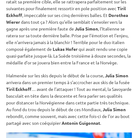
ratait sa première
cible
, elle se rattrapera parfaitement sur les
suivantes pour finalement ressortir en pole position avec
Tiril
Eckhoff
, impeccable sur ses cinq dernières balles. Et
Dorothea
Wierer
dans tout ça ? Alors qu’elle semblait s’envoler vers la
gagne après une première faute de
Julia Simon
, l’Italienne se
ratera sur sa toute dernière balle. Prise par l’émotion et l’enjeu,
elle n’arrivera jamais à la blanchir ! Terrible pour le duo italien
composé également de
Lukas Hofer
qui avait rendu une copie
quasi-parfaite jusque-là. La Suède troisième à douze secondes, la
médaille d’or se jouera bien entre la France et la Norvège.
Malmenée sur les skis depuis le début de la course,
Julia Simon
arrivera dans un premier temps à s’accrocher aux skis de la fusée
Tiril Eckhoff
… avant de l’attaquer ! Tout au mental, la Savoyarde
basculait en tête dans la descente et fera parler ses qualités
pour distancer la Norvégienne dans cette partie très technique.
Au fond du trou depuis le début de ces Mondiaux,
Julia Simon
rebondit, comme souvent, mais avec cette fois-ci de l’or au bout
partagé avec son coéquipier
Antonin Guigonnat
.