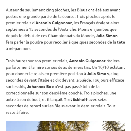
Auteur de seulement cinq pioches, les Bleus ont été aux avant-
postes une grande partie de la course. Trois pioches après le
premier
relais
d’
Antonin Guigonnat
, les Français étaient alors
septièmes à 15 secondes de l’Autriche. Moins en jambes que
depuis le début de ces
Championnats du Monde
, Julia Simon
fera parler la poudre pour recoller à quelques secondes de la tête
à mi-parcours.
Trois fautes sur son premier
relais
,
Antonin Guigonnat
règlera
parfaitement la mire sur ses deux derniers tirs. Un 10/10 éclatant
pour donner le
relais
en première position à
Julia Simon
, cinq
secondes devant l’Italie et dix devant la Suède. Toujours efficace
sur les skis,
Johannes Boe
n’est pas passé loin de la
correctionnelle sur son deuxième
couché
. Trois pioches, une
autre à son
debout
, et il lançait
Tiril Eckhoff
avec seize
secondes de retard sur les Bleus avant le dernier
relais
. Tout
reste à faire.