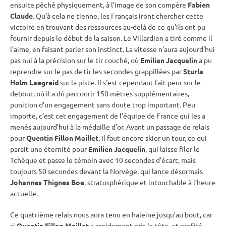
ensuite pêché physiquement, à l’image de son compère
Fabien
Claude
. Qu’à cela ne tienne, les Français iront chercher cette
victoire en trouvant des ressources au-delà de ce qu’ils ont pu
fournir depuis le début de la saison. Le Villardien a tiré comme il
l’aime, en faisant parler son instinct. La vitesse n’aura aujourd’hui
pas nui à la précision sur le tir
couché
, où
Emilien Jacquelin
a pu
reprendre sur le
pas de tir
les secondes grappillées par
Sturla
Holm Laegreid
sur la
piste
. Il s’est cependant fait peur sur le
debout
, où il a dû parcourir 150 mètres supplémentaires,
punition d’un engagement sans doute trop important. Peu
importe, c’est cet engagement de l’équipe de France qui les a
menés aujourd’hui à la médaille d’or. Avant un passage de
relais
pour
Quentin Fillon Maillet
, il faut encore skier un tour, ce qui
parait une éternité pour
Emilien Jacquelin
, qui laisse filer le
Tchèque et passe le témoin avec 10 secondes d’écart, mais
toujours 50 secondes devant la Norvège, qui lance désormais
Johannes Thignes Boe
, stratosphérique et intouchable à l’heure
actuelle.
Ce quatrième
relais
nous aura tenu en haleine jusqu’au bout, car
si
Quentin Fillon Maillet
a rapidement pris la tête, et profité