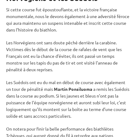
Si cette course fut époustouflante, et la victoire française
monumentale, nous le devons également à une adversité féroce
qui aura maintenu un suspens intenable et inscrit cette course
dans l’histoire du biathlon.
Les Norvégiens ont sans doute pêché derrière la
carabine
.
Victimes dès le début de la course de rafales de vent que les
Français ont eu la chance d’éviter, ils ont passé un temps
monstre sur les
tapis
du
pas de tir
et ont visité l’anneau de
pénalité
à deux reprises.
Les Suédois ont eu du mal en début de course avec également
un tour de
pénalité
mais
Martin Ponsiluoma
a remis les Suédois
dans la course au podium. Si les jaunes et bleus n’ont pas la
puissance de l’équipe norvégienne et auront subi leur loi, c’est
logiquement qu’ils montent sur la
boîte
au terme d’une course
solide et sans accrocs particuliers.
On notera pour finir la belle performance des biathlètes
Tchèques, qui auront donné du fil à retordre aux nations