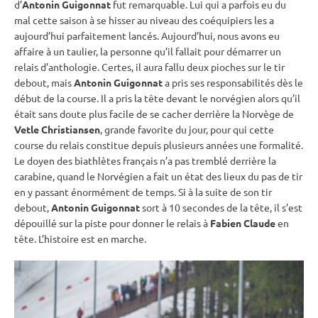
d’
Antonin Guigonnat
fut remarquable. Lui qui a parfois eu du
mal cette saison à se hisser au niveau des coéquipiers les a
aujourd’hui parfaitement lancés. Aujourd’hui, nous avons eu
affaire à un taulier, la personne qu’il fallait pour démarrer un
relais
d’anthologie. Certes, il aura fallu deux pioches sur le tir
debout
, mais
Antonin Guigonnat
a pris ses responsabilités dès le
début de la course. Il a pris la tête devant le norvégien alors qu’il
était sans doute plus facile de se cacher derrière la Norvège de
Vetle Christiansen
, grande favorite du jour, pour qui cette
course du
relais
constitue depuis plusieurs années une formalité.
Le doyen des biathlètes français n’a pas tremblé derrière la
carabine
, quand le Norvégien a fait un état des lieux du
pas de tir
en y passant énormément de temps. Si à la suite de son tir
debout
,
Antonin Guigonnat
sort à 10 secondes de la tête, il s’est
dépouillé sur la
piste
pour donner le
relais
à
Fabien Claude
en
tête. L’histoire est en marche.