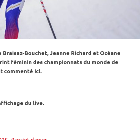
e Braisaz-Bouchet, Jeanne Richard et Océane
rint
féminin des
championnats du monde
de
ct commenté ici.
ffichage du live.
025
sprint dames