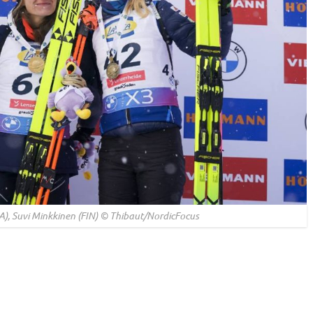
A), Suvi Minkkinen (FIN) © Thibaut/NordicFocus