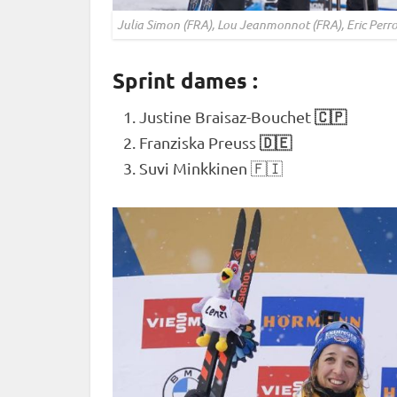
Julia Simon (FRA), Lou Jeanmonnot (FRA), Eric Perr
Sprint dames :
🇨🇵
Justine Braisaz-Bouchet
🇩🇪
Franziska Preuss
Suvi Minkkinen 🇫🇮