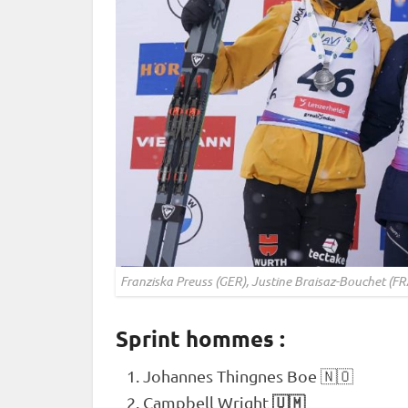
Franziska Preuss (GER), Justine Braisaz-Bouchet (FR
Sprint hommes :
Johannes Thingnes Boe 🇳🇴
🇺🇲
Campbell Wright