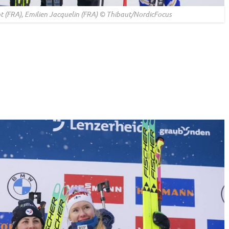
ot (FRA), Emilien Jacquelin (FRA) © Thibaut/NordicFocus