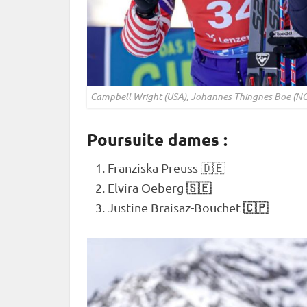
Campbell Wright (USA), Johannes Thingnes Boe (NOR
Poursuite dames :
Franziska Preuss 🇩🇪
🇸🇪
Elvira Oeberg
🇨🇵
Justine Braisaz-Bouchet