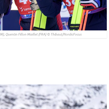
), Quentin Fillon Maillet (FRA) © Thibaut/NordicFocus