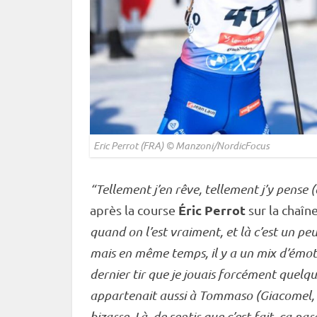
Eric Perrot (FRA) © Manzoni/NordicFocus
“Tellement j’en rêve, tellement j’y pense 
Éric Perrot
après la course
sur la chaîn
quand on l’est vraiment, et là c’est un peu
mais en même temps, il y a un mix d’émot
dernier tir que je jouais forcément quelq
appartenait aussi à Tommaso (Giacomel, ndl
bizarre. Là, de sentir que c’est fait, ça