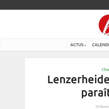
ACTUS
CALEND
Cha
Lenzerheide 
paraî
19 févri