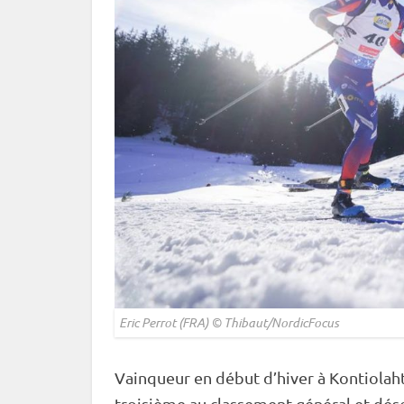
Eric Perrot (FRA) © Thibaut/NordicFocus
Vainqueur en début d’hiver à
Kontiolaht
troisième au classement général et d