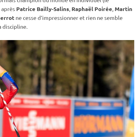
Patrice Bailly-Salins
Raphaël Poirée
Martin
t après
,
,
Perrot
ne cesse d’impressionner et rien ne semble
 discipline.