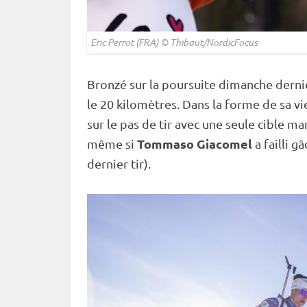
Eric Perrot (FRA) © Thibaut/NordicFocus
Bronzé sur la
poursuite
dimanche derni
le 20 kilomètres. Dans la forme de sa vie
sur le
pas de tir
avec une seule
cible
man
Tommaso Giacomel
même si
a failli g
dernier tir).