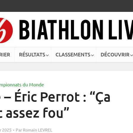
RIER
RÉSULTATS
CLASSEMENTS
DÉCOUVRIR
mpionnats du Monde
– Éric Perrot : “Ça
t assez fou”
er 2025
Par
Romain LEVREL