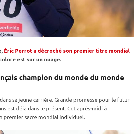
e,
Éric Perrot a décroché son premier titre mondial
icolore est sur un nuage.
français champion du monde du monde
 dans sa jeune carrière. Grande promesse pour le futur
ans est déjà dans le présent. Cet après-midi à
on premier sacre mondial
individuel
.