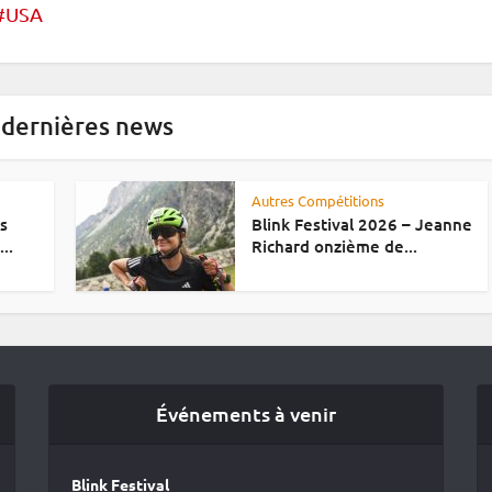
USA
 dernières news
Autres Compétitions
es
Blink Festival 2026 – Jeanne
..
Richard onzième de...
Événements à venir
Blink Festival