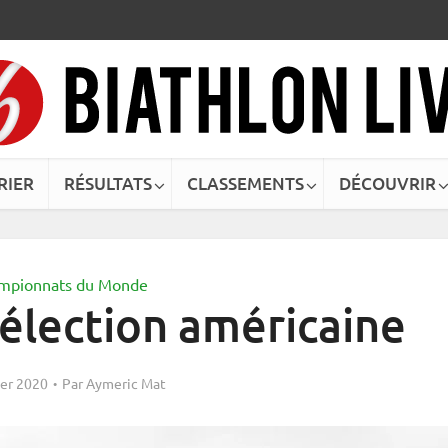
RIER
RÉSULTATS
CLASSEMENTS
DÉCOUVRIR
mpionnats du Monde
sélection américaine
ier 2020
Par
Aymeric Mat