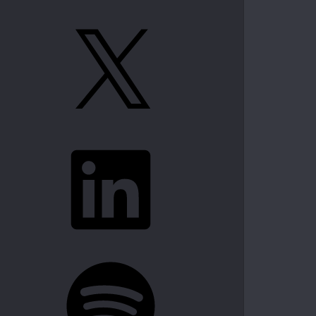
X
LinkedIn
Spotify