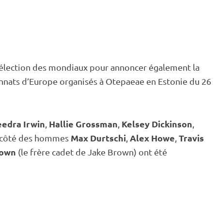
sélection des mondiaux pour annoncer également la
onnats d’Europe organisés à
Otepaeae
en Estonie du 26
edra Irwin
Hallie Grossman
Kelsey Dickinson
,
,
,
Max Durtschi
Alex Howe
Travis
 côté des hommes
,
,
rown
(le frère cadet de Jake Brown) ont été