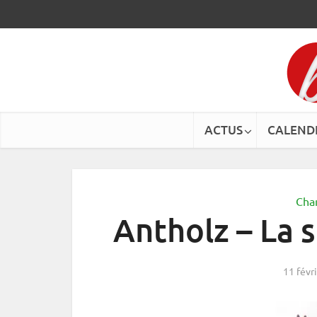
ACTUS
CALEND
Cha
Antholz – La 
11 févr