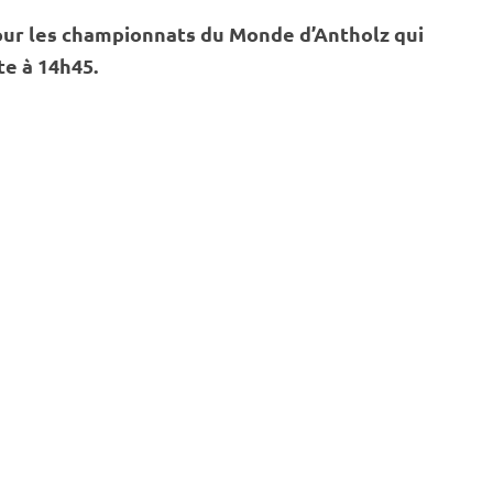
our les
championnats du Monde
d’Antholz qui
te
à 14h45.