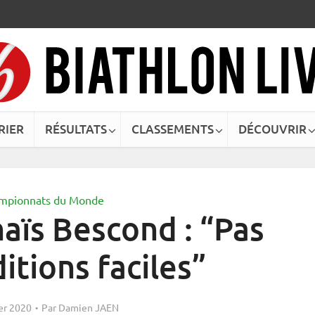
RIER
RÉSULTATS
CLASSEMENTS
DÉCOUVRIR
mpionnats du Monde
aïs Bescond : “Pas
itions faciles”
ier 2020
Par
Damien JAEN