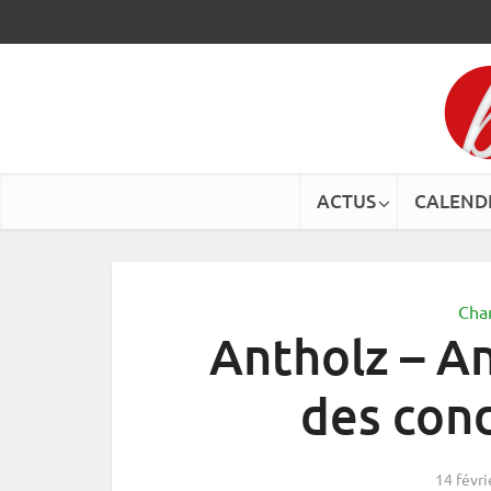
ACTUS
CALEND
Cha
Antholz – An
des cond
14 févr