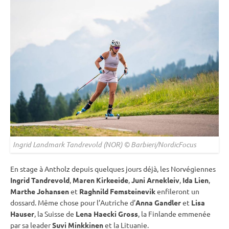
Ingrid Landmark Tandrevold (NOR) © Barbieri/NordicFocus
En stage à Antholz depuis quelques jours déjà, les Norvégiennes
Ingrid Tandrevold
,
Maren Kirkeeide
,
Juni Arnekleiv
,
Ida Lien
,
Marthe Johansen
et
Raghnild Femsteinevik
enfileront un
dossard. Même chose pour l’Autriche d’
Anna Gandler
et
Lisa
Hauser
, la Suisse de
Lena Haecki Gross
, la Finlande emmenée
par sa leader
Suvi Minkkinen
et la Lituanie.