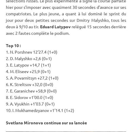
sélections russes. Le plus expérimenté a signé la course parfaite
hier pour s’imposer avec quasiment 30 secondes d’avance sur ses
compatriotes. Le plus jeune, a quant à lui dominé le
sprint
du
jour pour deux petites secondes sur Dmitry Malyshko, tous les
deux à 9/10 au tir.
Eduard Latypov
relégué 15 secondes derrière
avec 2 fautes complète le podium.
Top 10 :
1. N. Porshnev 12’27.4 (1+0)
2. D. Malyshko +2,6 (0+1)
3. E. Latypov +14,7 (1+1)
4. M. Eliseev +25,9 (0+1)
5. A. Povarnitsyn +27,2 (1+0)
6. K. Streltsov +32,0 (0+0)
7. E. Garanichev +58,9 (0+0)
8. E. Sidorov +1’00.0 (1+0)
9. A. Vyukhin +1’03.7 (0+1)
10. I. Mukhamedzyanov +1’14.1 (1+2)
Svetlana Mironova continue sur sa lancée