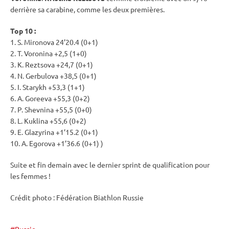
derrière sa
carabine
, comme les deux premières.
Top 10 :
1. S. Mironova 24’20.4 (0+1)
2. T. Voronina +2,5 (1+0)
3. K. Reztsova +24,7 (0+1)
4. N. Gerbulova +38,5 (0+1)
5. I. Starykh +53,3 (1+1)
6. A. Goreeva +55,3 (0+2)
7. P. Shevnina +55,5 (0+0)
8. L. Kuklina +55,6 (0+2)
9. E. Glazyrina +1’15.2 (0+1)
10. A. Egorova +1’36.6 (0+1) )
Suite et fin demain avec le dernier
sprint
de qualification pour
les femmes !
Crédit photo : Fédération Biathlon Russie