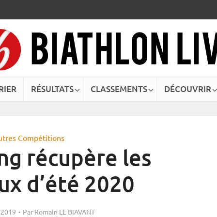
RIER
RÉSULTATS
CLASSEMENTS
DÉCOUVRIR
utres Compétitions
ng récupère les
ux d’été 2020
 2019
Par
Romain LE BIAVANT