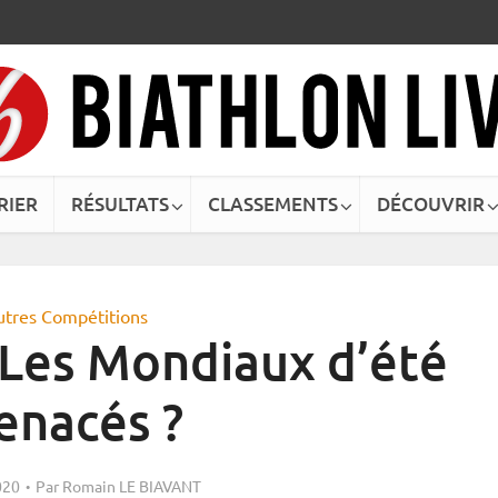
RIER
RÉSULTATS
CLASSEMENTS
DÉCOUVRIR
utres Compétitions
 Les Mondiaux d’été
enacés ?
020
Par
Romain LE BIAVANT