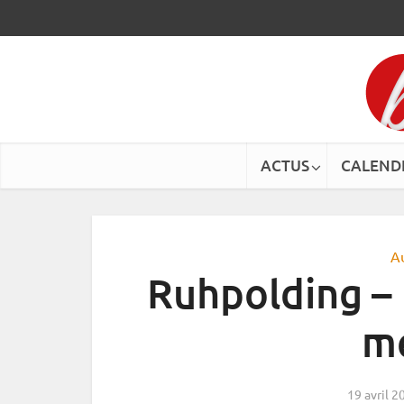
ACTUS
CALEND
A
Ruhpolding –
m
19 avril 2