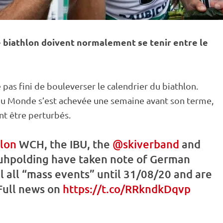
 biathlon doivent normalement se tenir entre le
pas fini de bouleverser le calendrier du biathlon.
du Monde
s’est achevée une semaine avant son terme,
t être perturbés.
lon
WCH, the
IBU
, the
@skiverband
and
uhpolding
have taken note of German
l all “mass events” until 31/08/20 and are
 Full news on
https://t.co/RRkndkDqvp