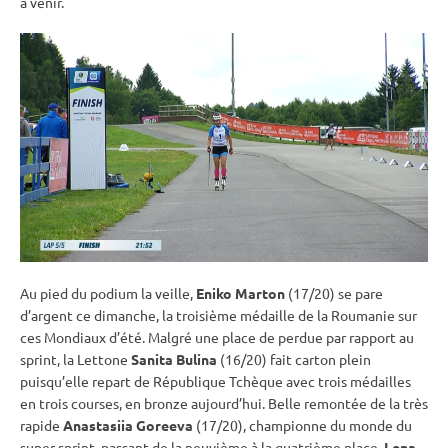
à venir.
Au pied du podium la veille,
Eniko Marton
(17/20) se pare
d’argent ce dimanche, la troisième médaille de la Roumanie sur
ces Mondiaux d’été. Malgré une place de perdue par rapport au
sprint
, la Lettone
Sanita Bulina
(16/20) fait carton plein
puisqu’elle repart de République Tchèque avec trois médailles
en trois courses, en bronze aujourd’hui. Belle remontée de la très
rapide
Anastasiia Goreeva
(17/20), championne du monde du
super
sprint
, passant de la neuvième à la quatrième place.
Lena