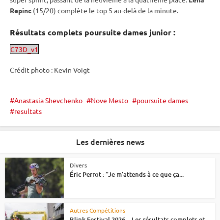
Repinc
(15/20) complète le top 5 au-delà de la minute.
Résultats complets
poursuite
dames junior :
C73D_v1
Crédit photo : Kevin Voigt
Anastasia Shevchenko
Nove Mesto
poursuite dames
resultats
Les dernières news
Divers
Éric Perrot : “Je m’attends à ce que ça...
Autres Compétitions
Blink Festival 2026 – Les résultats complets et