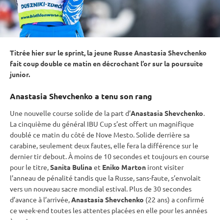
Titrée hier sur le
sprint
, la jeune Russe Anastasia Shevchenko
fait coup double ce matin en décrochant l’or sur la
poursuite
junior.
Anastasia Shevchenko a tenu son rang
Une nouvelle course solide de la part d’
Anastasia Shevchenko
.
La cinquième du général
IBU
Cup
s’est offert un magnifique
doublé ce matin du côté de Nove Mesto. Solide derrière sa
carabine
, seulement deux fautes, elle fera la différence sur le
dernier tir
debout
. À moins de 10 secondes et toujours en course
pour le titre,
Sanita Bulina
et
Eniko Marton
iront visiter
l’
anneau de
pénalité
tandis que la Russe, sans-faute, s’envolait
vers un nouveau sacre mondial estival. Plus de 30 secondes
d’avance à l’arrivée,
Anastasia Shevchenko
(22 ans) a confirmé
ce week-end toutes les attentes placées en elle pour les années