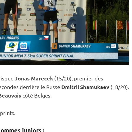
Jonas Marecek
puisque
(15/20), premier des
Dmitrii Shamukaev
secondes derrière le Russe
(18/20).
Beauvais
côté Belges.
prints.
ommes juniors :