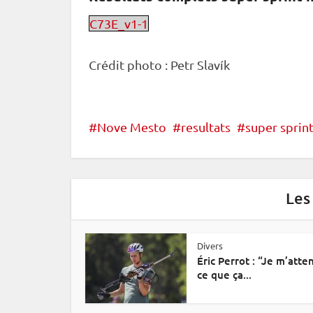
C73E_v1-1
Crédit photo : Petr Slavík
Nove Mesto
resultats
super spri
Les
Divers
Éric Perrot : “Je m’atte
ce que ça...