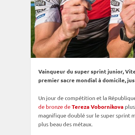
Vainqueur du
super
sprint
junior, Vi
premier sacre mondial à domicile, ju
Un jour de compétition et la République 
Tereza Vobornikova
de bronze de
plus
magnifique doublé sur le
super
sprint
ma
plus beau des métaux.