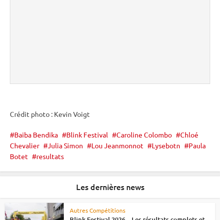
Crédit photo : Kevin Voigt
Baiba Bendika
Blink Festival
Caroline Colombo
Chloé
Chevalier
Julia Simon
Lou Jeanmonnot
Lysebotn
Paula
Botet
resultats
Les dernières news
Autres Compétitions
Blink Festival 2026 – Les résultats complets et