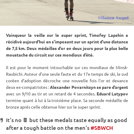
Vainqueur la veille sur le
super
sprint
, Timofey Lapshin a
récidivé aujourd’hui en s’imposant sur un
sprint
d’une distance
de 7,5 km. Deux médailles d’or en deux jours pour la plus belle
moustache du circuit sur ces mondiaux d’été.
Il est pour le moment intouchable sur ces mondiaux de Minsk-
Raubichi. Auteur d’une seule faute et du 17e temps de ski, le sud
coréen d’adoption décroche une nouvelle fois l’or et devance
deux ex-compatriotes :
Alexander Povarnitsyn se pare d’argent
avec un 9/10 au tir et un retard de 4 secondes.
Eduard Latypov
termine quant à lui à la troisième place. Sa seconde médaille de
bronze après celle obtenue hier sur le
super
sprint
.
It's no 🍫 but these medals taste equally as good
after a tough battle on the men's
#SBWCH