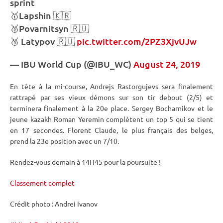
sprint
🥇Lapshin 🇰🇷
🥈Povarnitsyn 🇷🇺
🥉 Latypov 🇷🇺
pic.twitter.com/2PZ3XjvUJw
—
IBU
World Cup (@IBU_WC)
August 24, 2019
En tête à la mi-course, Andrejs Rastorgujevs sera finalement
rattrapé par ses vieux démons sur son tir
debout
(2/5) et
terminera finalement à la 20e place. Sergey Bocharnikov et le
jeune kazakh Roman Yeremin complètent un top 5 qui se tient
en 17 secondes. Florent Claude, le plus français des belges,
prend la 23e position avec un 7/10.
Rendez-vous demain à 14H45 pour la
poursuite
!
Classement complet
Crédit photo : Andrei Ivanov