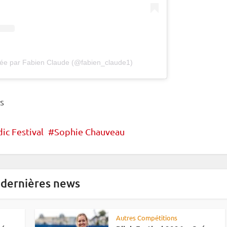
gée par Fabien Claude (@fabien_claude1)
s
ic Festival
Sophie Chauveau
 dernières news
Autres Compétitions