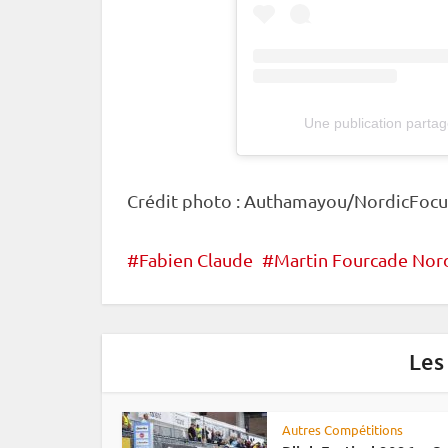
Une publication parta
Crédit photo : Authamayou/NordicFocu
Fabien Claude
Martin Fourcade Nord
Les
Autres Compétitions