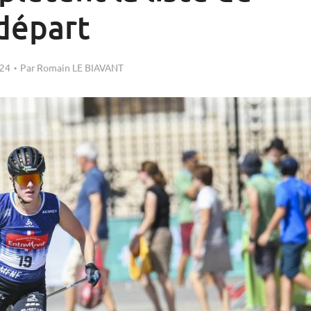
départ
024
Par
Romain LE BIAVANT