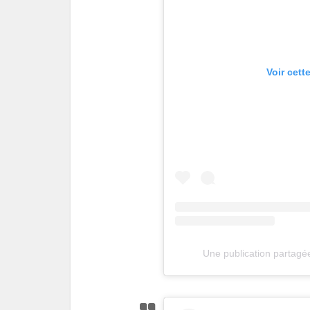
Voir cett
Une publication partag