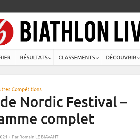
RIER
RÉSULTATS
CLASSEMENTS
DÉCOUVRIR
utres Compétitions
de Nordic Festival –
ramme complet
2021
Par
Romain LE BIAVANT