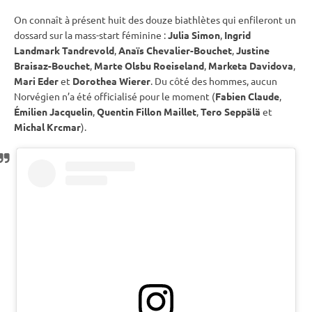
On connaît à présent huit des douze biathlètes qui enfileront un
dossard sur la mass-start féminine :
Julia Simon
,
Ingrid
Landmark Tandrevold
,
Anaïs Chevalier-Bouchet
,
Justine
Braisaz-Bouchet
,
Marte Olsbu Roeiseland
,
Marketa Davidova
,
Mari Eder
et
Dorothea Wierer
. Du côté des hommes, aucun
Norvégien n’a été officialisé pour le moment (
Fabien Claude
,
Émilien Jacquelin
,
Quentin Fillon Maillet
,
Tero Seppälä
et
Michal Krcmar
).