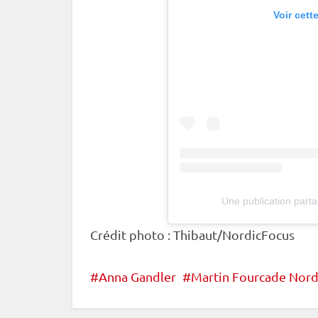
Voir cett
Une publication par
Crédit photo : Thibaut/NordicFocus
Anna Gandler
Martin Fourcade Nordi