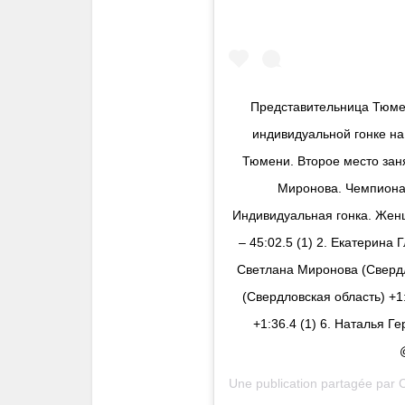
Представительница Тюмен
индивидуальной гонке на
Тюмени. Второе место зан
Миронова. Чемпионат
Индивидуальная гонка. Жен
– 45:02.5 (1) 2. Екатерина 
Светлана Миронова (Свердло
(Свердловская область) +1
+1:36.4 (1) 6. Наталья Ге
Une publication partagée par