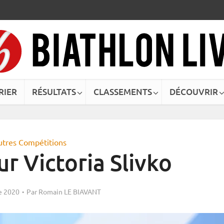
RIER
RÉSULTATS
CLASSEMENTS
DÉCOUVRIR
utres Compétitions
ur Victoria Slivko
e 2020
Par
Romain LE BIAVANT