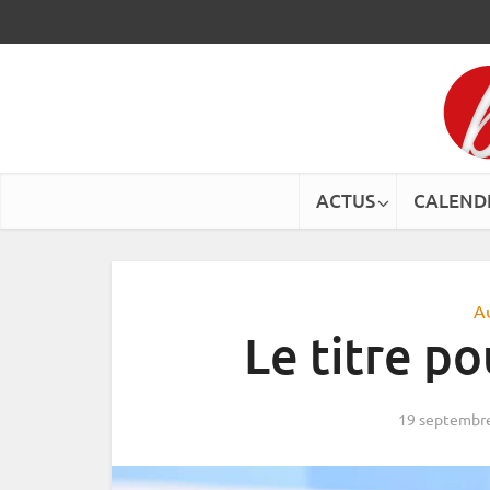
ACTUS
CALEND
A
Le titre po
19 septembr