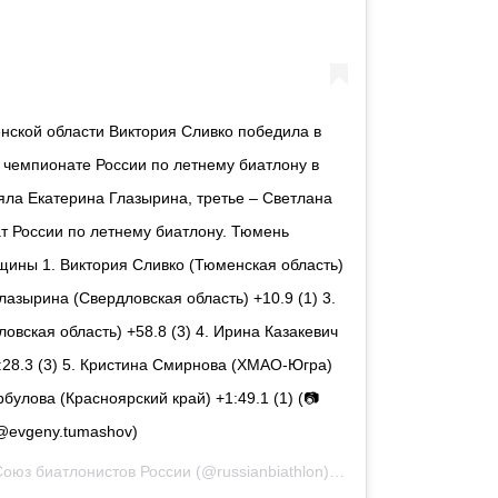
ской области Виктория Сливко победила в
 чемпионате России по летнему биатлону в
яла Екатерина Глазырина, третье – Светлана
 России по летнему биатлону. Тюмень
щины 1. Виктория Сливко (Тюменская область)
Глазырина (Свердловская область) +10.9 (1) 3.
вская область) +58.8 (3) 4. Ирина Казакевич
:28.3 (3) 5. Кристина Смирнова (ХМАО-Югра)
рбулова (Красноярский край) +1:49.1 (1) (📷
@evgeny.tumashov)
Союз биатлонистов России
(@russianbiathlon) le
19 Sept. 2020 à 12 