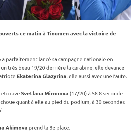
uverts ce matin à Tioumen avec la victoire de
o
a parfaitement lancé sa campagne nationale en
 un très beau 19/20 derrière la
carabine
, elle devance
Ekaterina Glazyrina
atriote
, elle aussi avec une faute.
Svetlana Mironova
 retrouve
(17/20) à 58.8 seconde
choue quant à elle au pied du podium, à 30 secondes
té
.
na Akimova
prend la 8e place.