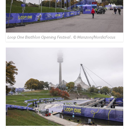
Loop One Biathlon Opening Festival . © Manzoni/NordicFocus