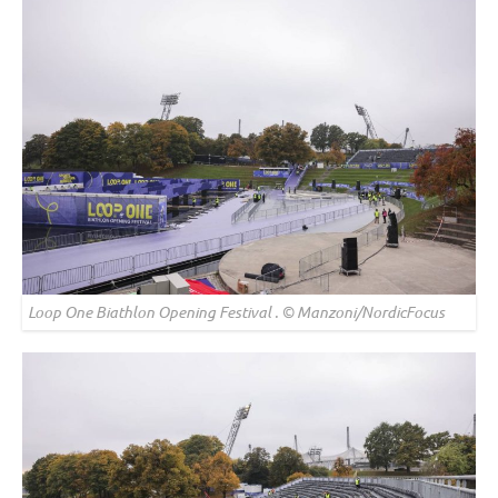
Loop One Biathlon Opening Festival . © Manzoni/NordicFocus