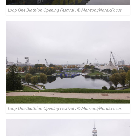
Loop One Biathlon Opening Festival . © Manzoni/NordicFocus
Loop One Biathlon Opening Festival . © Manzoni/NordicFocus