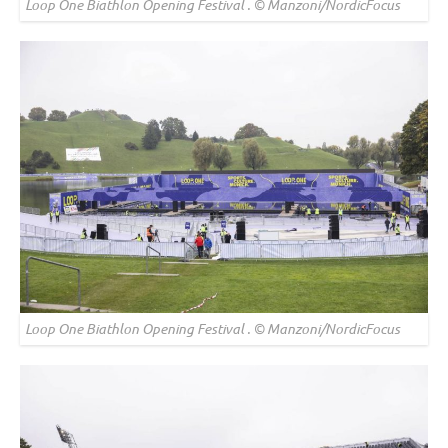
Loop One Biathlon Opening Festival . © Manzoni/NordicFocus
Loop One Biathlon Opening Festival . © Manzoni/NordicFocus