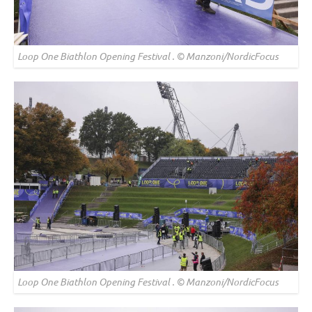
Loop One Biathlon Opening Festival . © Manzoni/NordicFocus
Loop One Biathlon Opening Festival . © Manzoni/NordicFocus