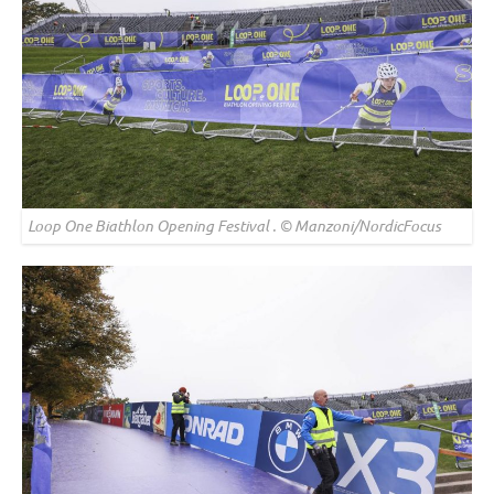
Loop One Biathlon Opening Festival . © Manzoni/NordicFocus