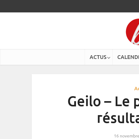
ACTUS
CALEND
A
Geilo – Le
résult
16 novembre