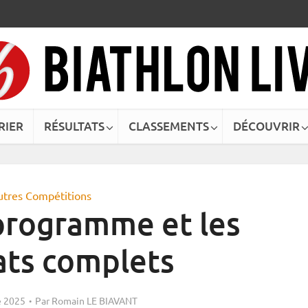
RIER
RÉSULTATS
CLASSEMENTS
DÉCOUVRIR
utres Compétitions
 programme et les
ats complets
 2025
Par
Romain LE BIAVANT