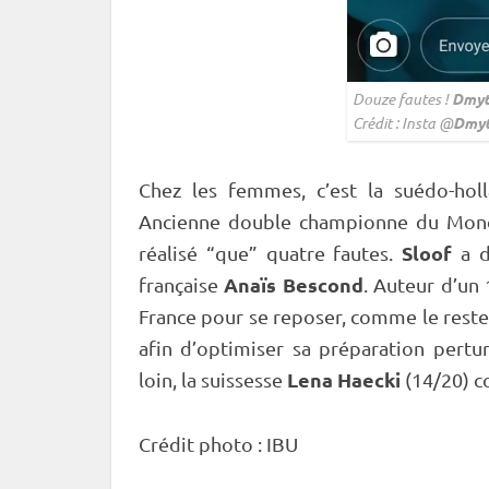
Douze fautes !
Dmyt
Crédit : Insta @
Dmyt
Chez les femmes, c’est la suédo-hol
Ancienne double championne du Monde 
Sloof
réalisé “que” quatre fautes.
a d
Anaïs Bescond
française
. Auteur d’un 
France pour se reposer, comme le reste 
afin d’optimiser sa préparation pert
Lena Haecki
loin, la suissesse
(14/20) c
Crédit photo :
IBU