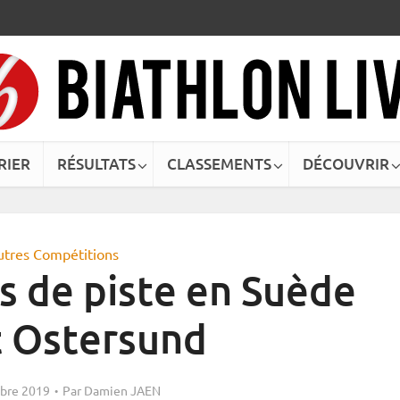
RIER
RÉSULTATS
CLASSEMENTS
DÉCOUVRIR
utres Compétitions
s de piste en Suède
t Ostersund
bre 2019
Par
Damien JAEN