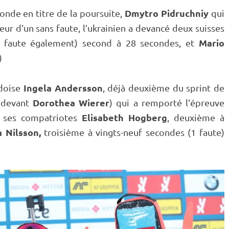
Dmytro Pidruchniy
nde en titre de la
poursuite
,
qui
ur d’un sans faute, l’ukrainien a devancé deux suisses
Mario
 faute également) second à 28 secondes, et
)
Ingela Andersson
édoise
, déjà deuxième du
sprint
de
Dorothea Wierer
 devant
) qui a remporté l’épreuve
Elisabeth Hogberg
é ses compatriotes
, deuxième à
 Nilsson,
troisième à vingts-neuf secondes (1 faute)