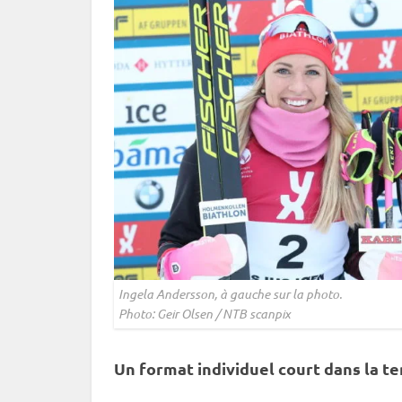
Ingela Andersson, à gauche sur la photo.
Photo: Geir Olsen / NTB scanpix
Un format
individuel
court dans la t