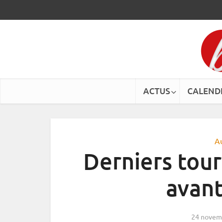
ACTUS
CALEND
A
Derniers tour
avan
24 novem