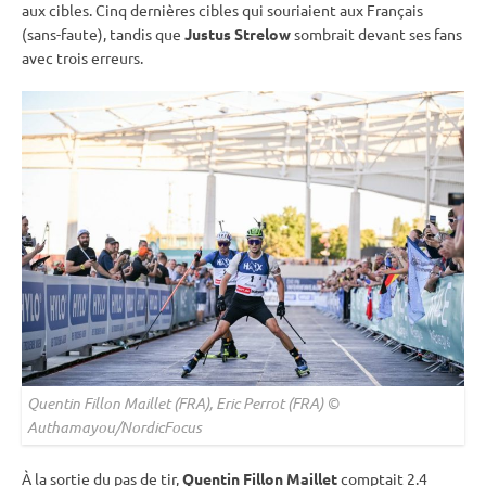
aux cibles. Cinq dernières cibles qui souriaient aux Français
(sans-faute), tandis que
Justus Strelow
sombrait devant ses fans
avec trois erreurs.
Quentin Fillon Maillet (FRA), Eric Perrot (FRA) ©
Authamayou/NordicFocus
À la sortie du
pas de tir
,
Quentin Fillon Maillet
comptait 2.4