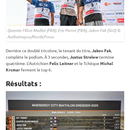
Quentin Fillon Maillet (FRA), Eric Perrot (FRA), Jakov Fak (SLO) ©
Authamayou/NordicFocus
Derrière ce doublé tricolore, le tenant du titre,
Jakov Fak
,
complète le podium. À 3 secondes,
Justus Strelow
termine
quatrième. L’Autrichien
Felix Leitner
et le Tchèque
Michal
Krcmar
ferment le top 6.
Résultats :