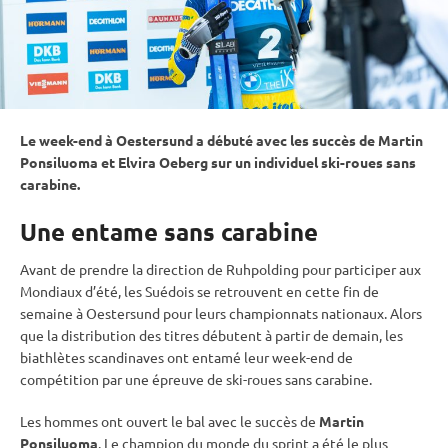
Le week-end à Oestersund a débuté avec les succès de Martin
Ponsiluoma et Elvira Oeberg sur un
individuel
ski-roues
sans
carabine
.
Une entame sans carabine
Avant de prendre la direction de
Ruhpolding
pour participer aux
Mondiaux d’été, les Suédois se retrouvent en cette fin de
semaine à Oestersund pour leurs championnats nationaux. Alors
que la distribution des titres débutent à partir de demain, les
biathlètes scandinaves ont entamé leur week-end de
compétition par une épreuve de
ski-roues
sans
carabine
.
Les hommes ont ouvert le bal avec le succès de
Martin
Ponsiluoma
. Le champion du monde du
sprint
a été le plus