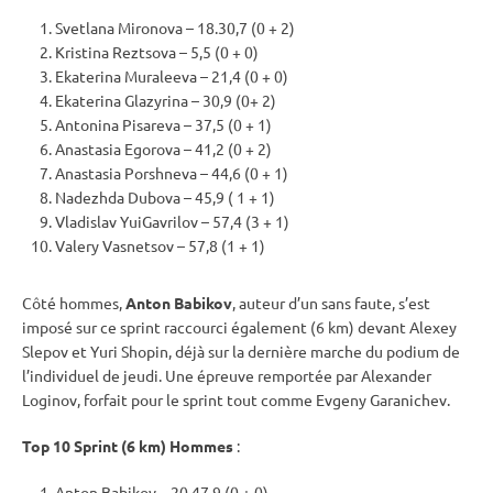
Svetlana Mironova – 18.30,7 (0 + 2)
Kristina Reztsova – 5,5 (0 + 0)
Ekaterina Muraleeva – 21,4 (0 + 0)
Ekaterina Glazyrina – 30,9 (0+ 2)
Antonina Pisareva – 37,5 (0 + 1)
Anastasia Egorova – 41,2 (0 + 2)
Anastasia Porshneva – 44,6 (0 + 1)
Nadezhda Dubova – 45,9 ( 1 + 1)
Vladislav YuiGavrilov – 57,4 (3 + 1)
Valery Vasnetsov – 57,8 (1 + 1)
Côté hommes,
Anton Babikov
, auteur d’un sans faute, s’est
imposé sur ce
sprint
raccourci également (6 km) devant Alexey
Slepov et Yuri Shopin, déjà sur la dernière marche du podium de
l’individuel de jeudi. Une épreuve remportée par Alexander
Loginov, forfait pour le
sprint
tout comme Evgeny Garanichev.
Top 10
Sprint
(6 km) Hommes
:
Anton Babikov – 20,47,9 (0 + 0)