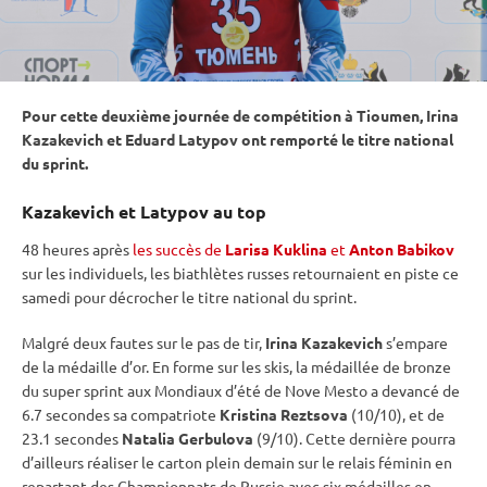
Pour cette deuxième journée de compétition à Tioumen, Irina
Kazakevich et Eduard Latypov ont remporté le titre national
du
sprint
.
Kazakevich et Latypov au top
48 heures après
les succès de
Larisa Kuklina
et
Anton Babikov
sur les individuels, les biathlètes russes retournaient en
piste
ce
samedi pour décrocher le titre national du
sprint
.
Malgré deux fautes sur le
pas de tir
,
Irina Kazakevich
s’empare
de la médaille d’or. En forme sur les skis, la médaillée de bronze
du
super
sprint
aux Mondiaux d’été de Nove Mesto a devancé de
6.7 secondes sa compatriote
Kristina Reztsova
(10/10), et de
23.1 secondes
Natalia Gerbulova
(9/10). Cette dernière pourra
d’ailleurs réaliser le carton plein demain sur le
relais
féminin en
repartant des Championnats de Russie avec six médailles en