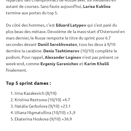
autant de courses. Sans-faute aujourd’hui,
Larisa Kuklina
termine aux portes du top 5.
Du côté des hommes, c’est
Eduard Latypov
qui s’est paré du
plus beau des métaux. Deuxième de la mass-start d’
Ostersund
en
mars dernier, le Russe remporte le titre du
sprint
pour 6.7
secondes devant
Daniil Serokhvostov
, tous les deux à 9/10
derrière la
carabine
.
Denis Tashtimerov
(10/10) complète le
podium. Pour rappel,
Alexander Loginov
n’est pas présent ce
week-end, comme
Evgeniy Garanichev
et
Karim Khalili
finalement.
Top 5
sprint
dames :
Irina Kazakevich (8/10)
Kristina Reztsova (10/10) +6.7
Natalia Gerbulova (9/10) +23.1
Uliana Nigmatullina (10/10) +3.,9
Ekaterina Noskova (9/10) +36.9