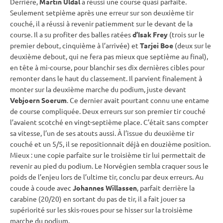
Derrière,
Martin Uldal
a réussi une course quasi parfaite.
Seulement setpième après une erreur sur son deuxième tir
couché
, il a réussi à revenir patiemment sur le devant de la
course. Il a su profiter des balles ratées
d’Isak Frey
(trois sur le
premier
debout
, cinquième à l’arrivée) et
Tarjei Boe
(deux sur le
deuxième
debout
, qui ne fera pas mieux que septième au final),
en tête à mi-course, pour blanchir ses dix dernières cibles pour
remonter dans le haut du classement. Il parvient finalement à
monter sur la deuxième marche du podium, juste devant
Vebjoern Soerum
. Ce dernier avait pourtant connu une entame
de course compliquée. Deux erreurs sur son premier tir
couché
l’avaient scotché en vingt-septième place. C’était sans compter
sa vitesse, l’un de ses atouts aussi. À l’issue du deuxième tir
couché
et un 5/5, il se repositionnait déjà en douzième position.
Mieux : une copie parfaite sur le troisième tir lui permettait de
revenir au pied du podium. Le Norvégien sembla craquer sous le
poids de l’enjeu lors de l’ultime tir, conclu par deux erreurs. Au
coude à coude avec
Johannes Willassen
, parfait derrière la
carabine
(20/20) en sortant du
pas de tir
, il a fait jouer sa
supériorité sur les skis-roues pour se hisser sur la troisième
marche du podium.