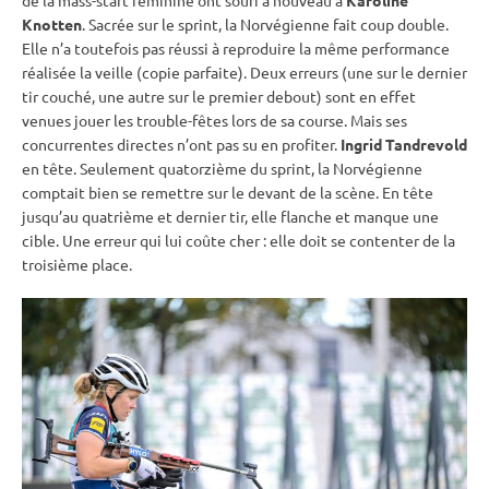
de la mass-start féminine ont souri à nouveau à
Karoline
Knotten
. Sacrée sur le
sprint
, la Norvégienne fait coup double.
Elle n’a toutefois pas réussi à reproduire la même performance
réalisée la veille (copie parfaite). Deux erreurs (une sur le dernier
tir
couché
, une autre sur le premier
debout
) sont en effet
venues jouer les trouble-fêtes lors de sa course. Mais ses
concurrentes directes n’ont pas su en profiter.
Ingrid Tandrevold
en tête. Seulement quatorzième du
sprint
, la Norvégienne
comptait bien se remettre sur le devant de la scène. En tête
jusqu’au quatrième et dernier tir, elle flanche et manque une
cible
. Une erreur qui lui coûte cher : elle doit se contenter de la
troisième place.