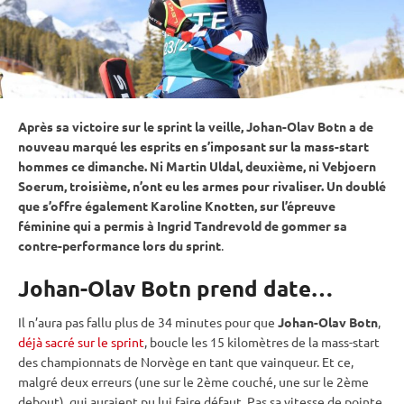
Après sa victoire sur le
sprint
la veille, Johan-Olav Botn a de
nouveau marqué les esprits en s’imposant sur la mass-start
hommes ce dimanche. Ni Martin Uldal, deuxième, ni Vebjoern
Soerum, troisième, n’ont eu les armes pour rivaliser. Un doublé
que s’offre également Karoline Knotten, sur l’épreuve
féminine qui a permis à Ingrid Tandrevold de gommer sa
contre-performance lors du
sprint
.
Johan-Olav Botn prend date…
Il n’aura pas fallu plus de 34 minutes pour que
Johan-Olav Botn
,
déjà sacré sur le sprint
, boucle les 15 kilomètres de la mass-start
des championnats de Norvège en tant que vainqueur. Et ce,
malgré deux erreurs (une sur le 2ème
couché
, une sur le 2ème
debout
), qui auraient pu lui faire défaut. Pas sa vitesse de pointe,