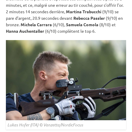
minutes, et ce, malgré une erreur au tir
couché
, pour s’offrir l’or.
2 minutes 14 secondes derrière,
Martina Trabucchi
(9/10) se
pare d’argent, 20.9 secondes devant
Rebecca Passler
(9/10) en
bronze.
Michela Carrara
(6/10),
Samuela Comola
(8/10) et
Hanna Auchentaller
(6/10) complètent le top 6.
Lukas Hofer (ITA) © Vanzetta/NordicFocus