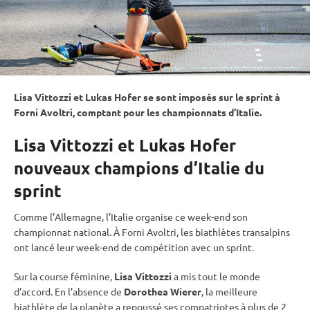
Lisa Vittozzi et Lukas Hofer se sont imposés sur le
sprint
à
Forni Avoltri, comptant pour les championnats d’Italie.
Lisa Vittozzi et Lukas Hofer
nouveaux champions d’Italie du
sprint
Comme l’Allemagne, l’Italie organise ce week-end son
championnat national. À Forni Avoltri, les biathlètes transalpins
ont lancé leur week-end de compétition avec un
sprint
.
Sur la course féminine,
Lisa Vittozzi
a mis tout le monde
d’accord. En l’absence de
Dorothea Wierer
, la meilleure
biathlète de la planète a repoussé ses compatriotes à plus de 2