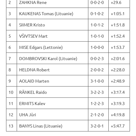
2
ZAHKNA Rene
0-0-2-0
+29.6
3
KAUKENAS Tomas (Lituanie)
0-1-0-2
+1:05.1
4
SIIMER Kristo
1-0-1-2
+1:51.8
5
VŠIVTSEV Mart
1-0-1-0
+1:52.4
6
MISE Edgars (Lettonie)
1-0-0-0
+1:53.7
7
DOMBROVSKI Karol (Lituanie)
0-0-2-3
+2:01.6
8
HELDNA Robert
2-0-0-2
+2:28.0
9
AOLAID Marten
3-1-0-0
+2:48.9
10
RÄNKEL Raido
3-2-2-3
+3:17.4
11
ERMITS Kalev
1-2-2-3
+3:19.3
12
UHA Jüri
2-1-2-0
+4:19.8
13
BANYS Linas (Lituanie)
3-2-0-1
+5:47.7