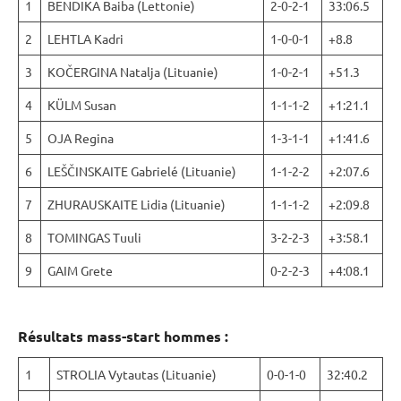
1
BENDIKA Baiba (Lettonie)
2-0-2-1
33:06.5
2
LEHTLA Kadri
1-0-0-1
+8.8
3
KOČERGINA Natalja (Lituanie)
1-0-2-1
+51.3
4
KÜLM Susan
1-1-1-2
+1:21.1
5
OJA Regina
1-3-1-1
+1:41.6
6
LEŠČINSKAITE Gabrielé (Lituanie)
1-1-2-2
+2:07.6
7
ZHURAUSKAITE Lidia (Lituanie)
1-1-1-2
+2:09.8
8
TOMINGAS Tuuli
3-2-2-3
+3:58.1
9
GAIM Grete
0-2-2-3
+4:08.1
Résultats mass-start hommes :
1
STROLIA Vytautas (Lituanie)
0-0-1-0
32:40.2