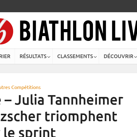
RIER
RÉSULTATS
CLASSEMENTS
DÉCOUVRIR
utres Compétitions
 – Julia Tannheimer
tzscher triomphent
 le sprint