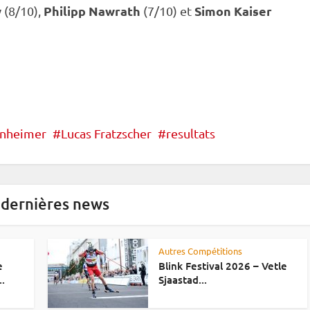
w
Philipp Nawrath
Simon Kaiser
(8/10),
(7/10) et
nnheimer
Lucas Fratzscher
resultats
 dernières news
Autres Compétitions
e
Blink Festival 2026 – Vetle
..
Sjaastad...