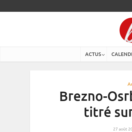
ACTUS
CALEND
A
Brezno-Osrb
titré su
27 août 2