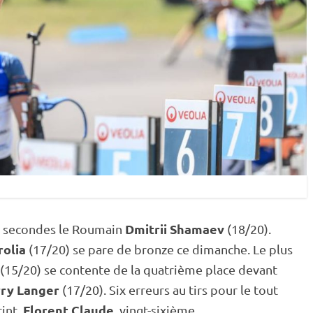
Dmitrii Shamaev
6 secondes le Roumain
(18/20).
rolia
(17/20) se pare de bronze ce dimanche. Le plus
(15/20) se contente de la quatrième place devant
rry Langer
(17/20). Six erreurs au tirs pour le tout
Florent Claude
rint
,
, vingt-sixième.