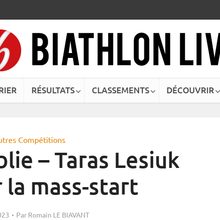
RIER
RÉSULTATS
CLASSEMENTS
DÉCOUVRIR
utres Compétitions
lie – Taras Lesiuk
r la mass-start
023
Par
Romain LE BIAVANT