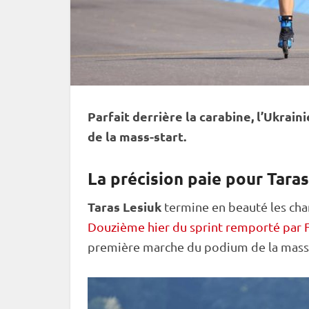
Parfait derrière la
carabine
, l’Ukrain
de la mass-start.
La précision paie pour Tara
Taras Lesiuk
termine en beauté les
cha
Douzième hier du sprint remporté par 
première marche du podium de la mass