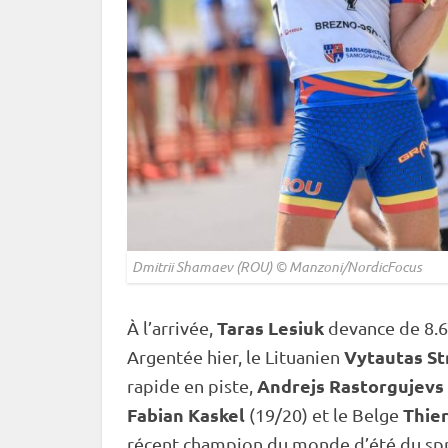
Dmitrii Shamaev (ROU) © Manzoni/NordicFocus
Taras Lesiuk
À l’arrivée,
devance de 8.
Vytautas St
Argentée hier, le Lituanien
Andrejs Rastorgujevs
rapide en
piste
,
Fabian Kaskel
Thie
(19/20) et le Belge
récent champion du monde d’été du
sp