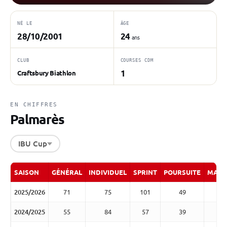
NÉ LE
ÂGE
28/10/2001
24
ans
CLUB
COURSES CDM
1
Craftsbury Biathlon
EN CHIFFRES
Palmarès
IBU Cup
SAISON
GÉNÉRAL
INDIVIDUEL
SPRINT
POURSUITE
MASS
2025/2026
71
75
101
49
2024/2025
55
84
57
39