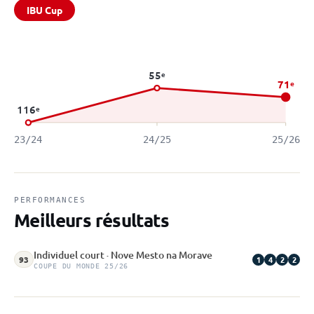
IBU Cup
55
e
71
e
116
e
23/24
24/25
25/26
PERFORMANCES
Meilleurs résultats
Individuel court · Nove Mesto na Morave
1
4
2
2
93
COUPE DU MONDE 25/26