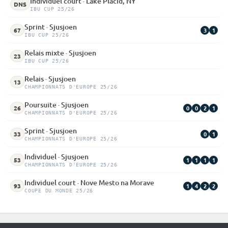
Individuel court · Lake Placid, NY
DNS
IBU CUP 25/26
Sprint · Sjusjoen
3
1
67
IBU CUP 25/26
Relais mixte · Sjusjoen
23
IBU CUP 25/26
Relais · Sjusjoen
13
CHAMPIONNATS D'EUROPE 25/26
Poursuite · Sjusjoen
0
0
2
1
26
CHAMPIONNATS D'EUROPE 25/26
Sprint · Sjusjoen
0
1
33
CHAMPIONNATS D'EUROPE 25/26
Individuel · Sjusjoen
1
1
1
1
53
CHAMPIONNATS D'EUROPE 25/26
Individuel court · Nove Mesto na Morave
1
4
2
2
93
COUPE DU MONDE 25/26