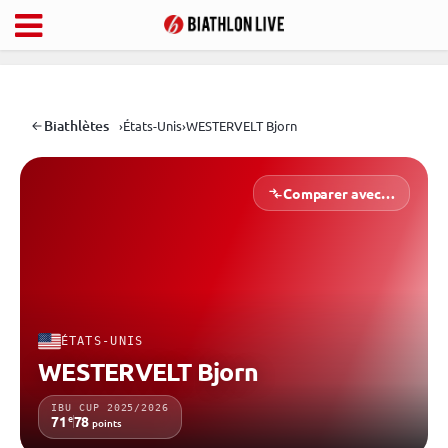
Biathlètes
›
États-Unis
›
WESTERVELT Bjorn
Comparer avec…
ÉTATS-UNIS
WESTERVELT Bjorn
IBU CUP 2025/2026
e
71
78
points