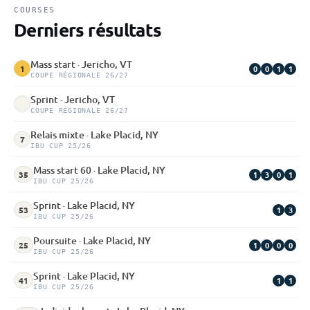
COURSES
Derniers résultats
Mass start · Jericho, VT
0
0
1
1
1
COUPE RÉGIONALE 26/27
Sprint · Jericho, VT
COUPE RÉGIONALE 26/27
Relais mixte · Lake Placid, NY
7
IBU CUP 25/26
Mass start 60 · Lake Placid, NY
1
3
0
1
35
IBU CUP 25/26
Sprint · Lake Placid, NY
1
3
53
IBU CUP 25/26
Poursuite · Lake Placid, NY
1
0
0
0
25
IBU CUP 25/26
Sprint · Lake Placid, NY
1
1
41
IBU CUP 25/26