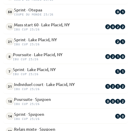
Sprint · Otepaa
0
1
58
COUPE DU MONDE 25/26
Mass start 60 · Lake Placid, NY
2
0
2
2
12
IBU CUP 25/26
Sprint · Lake Placid, NY
2
1
21
IBU CUP 25/26
Poursuite · Lake Placid, NY
0
2
1
0
8
IBU CUP 25/26
Sprint · Lake Placid, NY
1
1
7
IBU CUP 25/26
Individuel court · Lake Placid, NY
1
2
1
2
31
IBU CUP 25/26
Poursuite · Sjusjoen
0
0
1
2
18
IBU CUP 25/26
Sprint · Sjusjoen
1
0
14
IBU CUP 25/26
Relais mixte · Sjusjoen