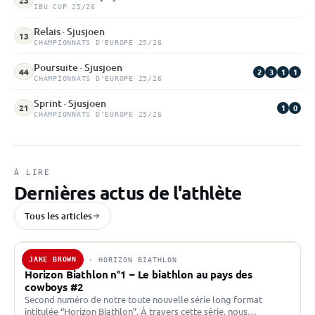
23
IBU CUP 25/26
Relais · Sjusjoen
13
CHAMPIONNATS D'EUROPE 25/26
Poursuite · Sjusjoen
2
3
1
1
44
CHAMPIONNATS D'EUROPE 25/26
Sprint · Sjusjoen
1
0
21
CHAMPIONNATS D'EUROPE 25/26
À LIRE
Dernières actus de l'athlète
Tous les articles
JAKE BROWN
10 NOV. 2019 · HORIZON BIATHLON
Horizon Biathlon n°1 – Le biathlon au pays des
cowboys #2
Second numéro de notre toute nouvelle série long format
intitulée “Horizon Biathlon”. À travers cette série, nous