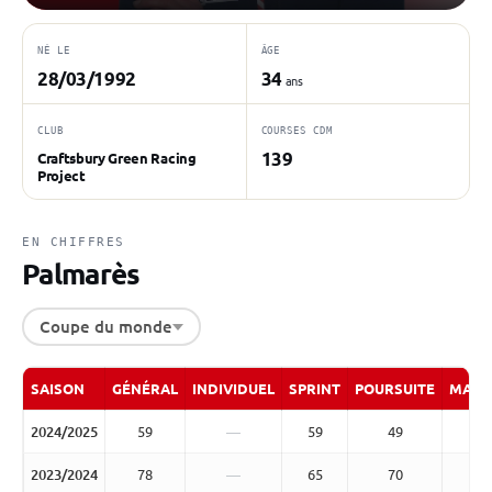
NÉ LE
ÂGE
28/03/1992
34
ans
CLUB
COURSES CDM
139
Craftsbury Green Racing
Project
EN CHIFFRES
Palmarès
Coupe du monde
SAISON
GÉNÉRAL
INDIVIDUEL
SPRINT
POURSUITE
MASS
2024/2025
59
—
59
49
2023/2024
78
—
65
70