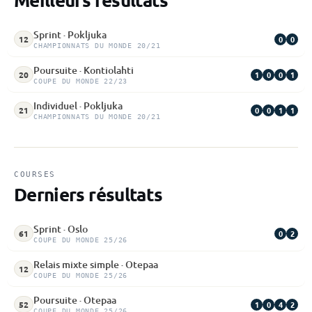
Sprint · Pokljuka
0
0
12
CHAMPIONNATS DU MONDE 20/21
Poursuite · Kontiolahti
1
0
0
1
20
COUPE DU MONDE 22/23
Individuel · Pokljuka
0
0
1
1
21
CHAMPIONNATS DU MONDE 20/21
COURSES
Derniers résultats
Sprint · Oslo
0
2
61
COUPE DU MONDE 25/26
Relais mixte simple · Otepaa
12
COUPE DU MONDE 25/26
Poursuite · Otepaa
1
0
4
2
52
COUPE DU MONDE 25/26