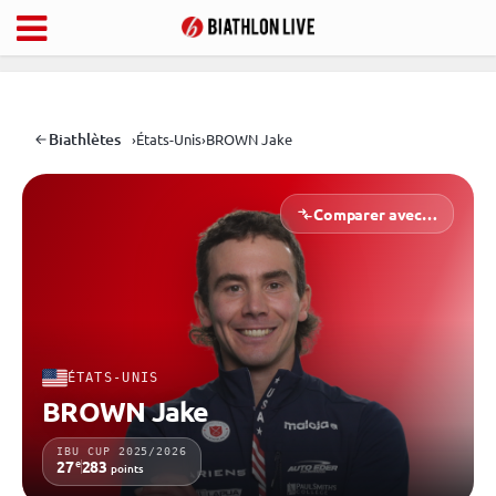
Biathlètes
›
États-Unis
›
BROWN Jake
Comparer avec…
ÉTATS-UNIS
BROWN Jake
IBU CUP 2025/2026
e
27
283
points