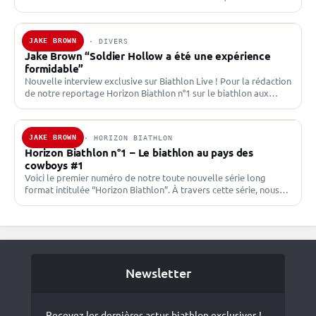
souhaitons mettre en lumière le biathlon et ses acteurs,…
JAKE BROWN
10 NOV. 2019 · DIVERS
Jake Brown “Soldier Hollow a été une expérience
formidable”
Nouvelle interview exclusive sur Biathlon Live ! Pour la rédaction
de notre reportage Horizon Biathlon n°1 sur le biathlon aux
États-Unis, Jake Brown a eu l’amabilité…
JAKE BROWN
9 NOV. 2019 · HORIZON BIATHLON
Horizon Biathlon n°1 – Le biathlon au pays des
cowboys #1
Voici le premier numéro de notre toute nouvelle série long
format intitulée “Horizon Biathlon”. À travers cette série, nous
souhaitons mettre en lumière le biathlon et…
Newsletter
Recevez les dernières actus biathlon exclusives !