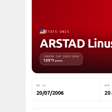
ÉTATS-UNIS
ARSTAD Linu
JUNIOR CUP 2025/2026
e
123
1
points
NÉ LE
ÂGE
20/07/2006
20