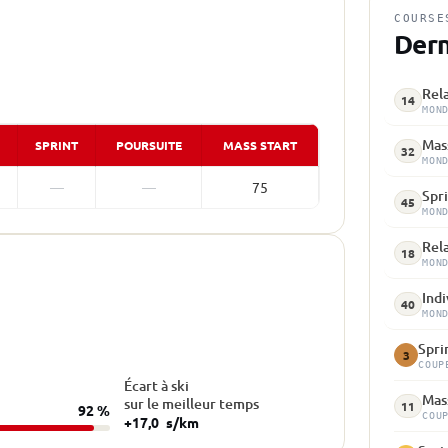
COURSE
Dern
Rela
14
MON
Mass
SPRINT
POURSUITE
MASS START
32
MON
—
—
75
Spri
45
MON
Rela
18
MON
Indi
40
MON
Spri
3
COUP
Écart à ski
Mass
sur le meilleur temps
11
92 %
COU
+17,0
s/km