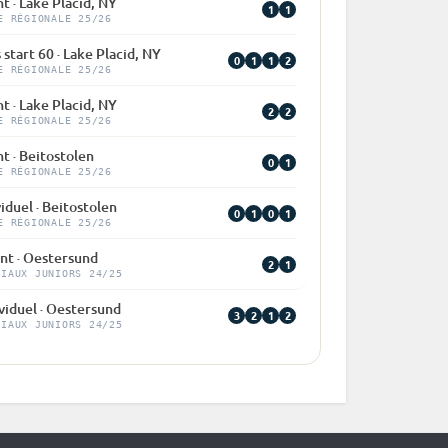
nt · Lake Placid, NY
1
1
E RÉGIONALE 25/26
 start 60 · Lake Placid, NY
0
1
1
2
E RÉGIONALE 25/26
nt · Lake Placid, NY
2
2
E RÉGIONALE 25/26
nt · Beitostolen
0
1
E RÉGIONALE 25/26
viduel · Beitostolen
0
1
0
1
E RÉGIONALE 25/26
int · Oestersund
2
1
DIAUX JUNIORS 24/25
viduel · Oestersund
3
2
1
2
DIAUX JUNIORS 24/25