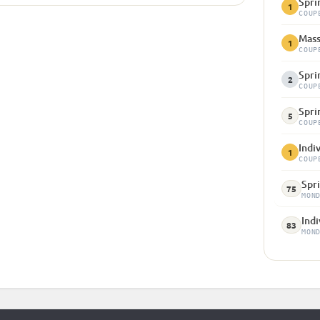
Spri
1
COUP
Mass
1
COUP
Spri
2
COUP
Spri
5
COUP
Indi
1
COUP
Spr
75
MON
Indi
83
MON