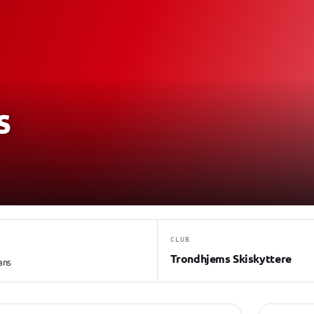
s
CLUB
Trondhjems Skiskyttere
ans