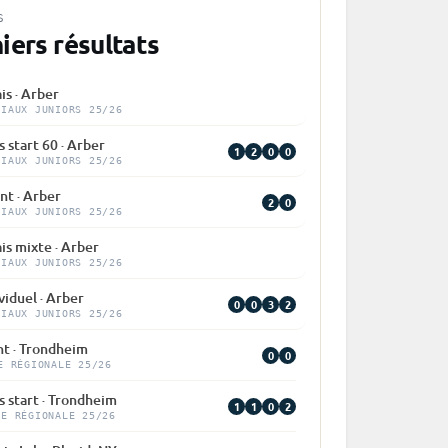
S
iers résultats
is · Arber
DIAUX JUNIORS 25/26
 start 60 · Arber
1
2
0
0
DIAUX JUNIORS 25/26
nt · Arber
2
0
DIAUX JUNIORS 25/26
is mixte · Arber
DIAUX JUNIORS 25/26
viduel · Arber
0
0
3
2
DIAUX JUNIORS 25/26
nt · Trondheim
0
0
E RÉGIONALE 25/26
 start · Trondheim
1
1
0
2
PE RÉGIONALE 25/26