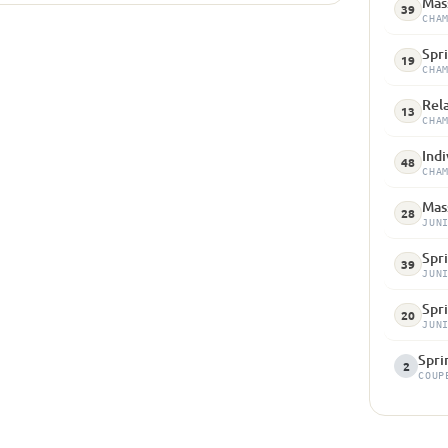
Mass
39
CHA
Spri
19
CHA
Rela
13
CHA
Indi
48
CHA
Mass
28
JUN
Spr
39
JUN
Spr
20
JUN
Spri
2
COUP