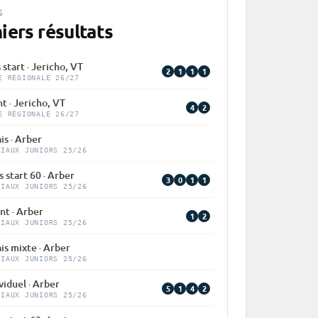
S
iers résultats
 start · Jericho, VT
2
1
1
1
E RÉGIONALE 26/27
nt · Jericho, VT
4
2
E RÉGIONALE 26/27
is · Arber
DIAUX JUNIORS 25/26
 start 60 · Arber
3
0
1
1
DIAUX JUNIORS 25/26
nt · Arber
1
2
DIAUX JUNIORS 25/26
is mixte · Arber
DIAUX JUNIORS 25/26
viduel · Arber
5
1
4
2
DIAUX JUNIORS 25/26