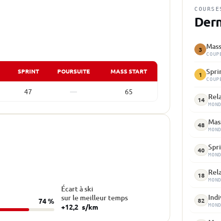
COURSE
Dern
Mass
3
COUP
Spri
SPRINT
POURSUITE
MASS START
1
COUP
47
—
65
Rela
14
MON
Mass
48
MON
Spri
40
MON
Rela
18
MON
Écart à ski
Indi
sur le meilleur temps
82
74 %
+12,2
s/km
MON