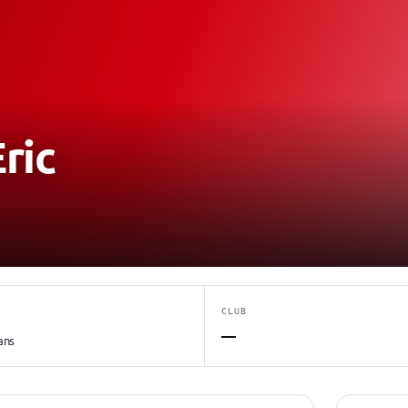
ric
CLUB
—
ans