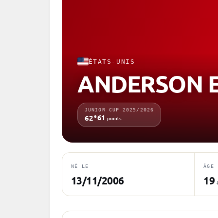
ÉTATS-UNIS
ANDERSON E
JUNIOR CUP 2025/2026
e
61
62
points
NÉ LE
ÂGE
13/11/2006
19