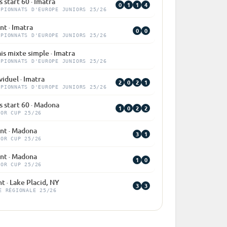
 start 60 · Imatra
0
1
1
4
MPIONNATS D'EUROPE JUNIORS 25/26
nt · Imatra
0
0
MPIONNATS D'EUROPE JUNIORS 25/26
is mixte simple · Imatra
MPIONNATS D'EUROPE JUNIORS 25/26
viduel · Imatra
2
0
2
1
MPIONNATS D'EUROPE JUNIORS 25/26
 start 60 · Madona
1
0
2
2
IOR CUP 25/26
int · Madona
3
1
IOR CUP 25/26
int · Madona
1
0
IOR CUP 25/26
nt · Lake Placid, NY
3
3
E RÉGIONALE 25/26